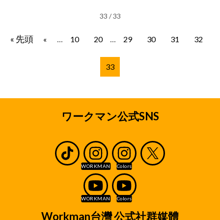
33 / 33
« 先頭
...
...
«
10
20
29
30
31
32
33
ワークマン公式SNS
Workman台灣 公式社群媒體