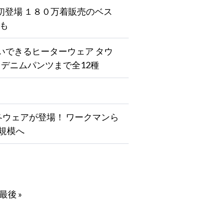
用初登場 １８０万着販売のベス
ィも
いできるヒーターウェア タウ
デニムパンツまで全12種
冬ウェアが登場！ ワークマンら
規模へ
最後 »