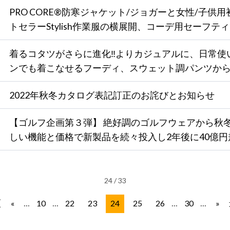
PRO CORE®防寒ジャケット/ジョガーと女性/子供
トセラーStylish作業服の横展開、コーデ用セーフテ
着るコタツがさらに進化‼よりカジュアルに、日常使
ンでも着こなせるフーディ、スウェット調パンツから
2022年秋冬カタログ表記訂正のお詫びとお知らせ
【ゴルフ企画第３弾】 絶好調のゴルフウェアから秋
しい機能と価格で新製品を続々投入し2年後に40億円
24 / 33
頭
...
...
...
...
«
10
22
23
24
25
26
30
»